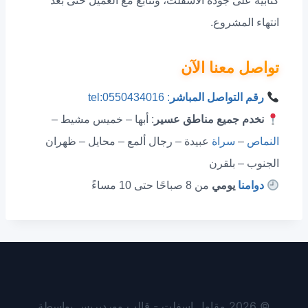
كتابية على جودة الأسفلت، ونتابع مع العميل حتى بعد
انتهاء المشروع.
تواصل معنا الآن
رقم التواصل المباشر
: tel:0550434016
نخدم جميع مناطق عسير
: أبها – خميس مشيط –
النماص
–
سراة
عبيدة – رجال ألمع – محايل – ظهران
الجنوب – بلقرن
دوامنا
يومي
من 8 صباحًا حتى 10 مساءً
© 2026 مقاول اسفلت - قالب ووردبريس بواسطة